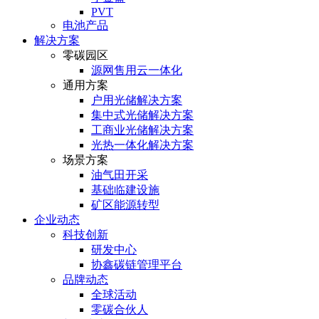
PVT
电池产品
解决方案
零碳园区
源网售用云一体化
通用方案
户⽤光储解决⽅案
集中式光储解决⽅案
⼯商业光储解决⽅案
光热⼀体化解决⽅案
场景方案
油气田开采
基础临建设施
矿区能源转型
企业动态
科技创新
研发中心
协鑫碳链管理平台
品牌动态
全球活动
零碳合伙人