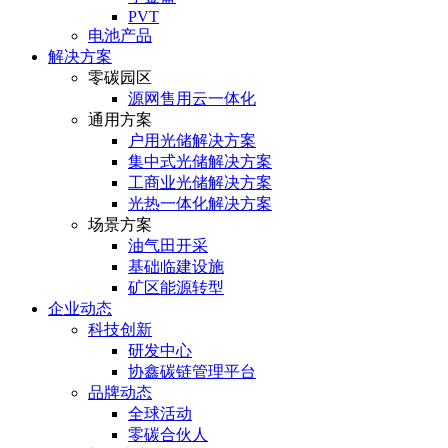
PVT
电池产品
解决方案
零碳园区
源网售用云一体化
通用方案
户⽤光储解决⽅案
集中式光储解决⽅案
⼯商业光储解决⽅案
光热⼀体化解决⽅案
场景方案
油气田开采
基础临建设施
矿区能源转型
企业动态
科技创新
研发中心
协鑫碳链管理平台
品牌动态
全球活动
零碳合伙人