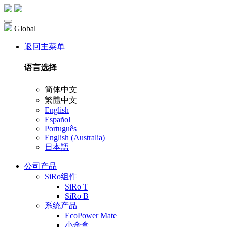
Global
返回主菜单
语言选择
简体中文
繁體中文
English
Español
Português
English (Australia)
日本語
公司产品
SiRo组件
SiRo T
SiRo B
系统产品
EcoPower Mate
小金盒