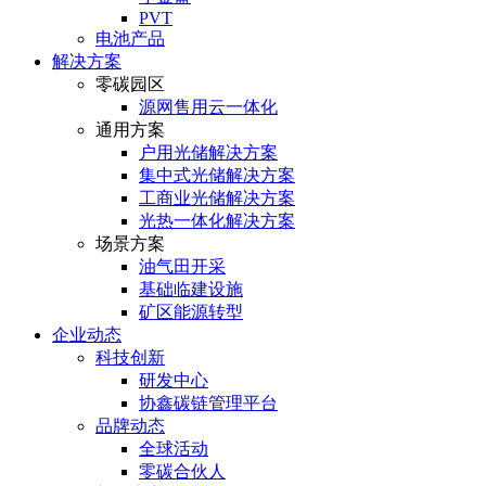
PVT
电池产品
解决方案
零碳园区
源网售用云一体化
通用方案
户⽤光储解决⽅案
集中式光储解决⽅案
⼯商业光储解决⽅案
光热⼀体化解决⽅案
场景方案
油气田开采
基础临建设施
矿区能源转型
企业动态
科技创新
研发中心
协鑫碳链管理平台
品牌动态
全球活动
零碳合伙人