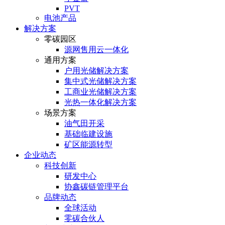
PVT
电池产品
解决方案
零碳园区
源网售用云一体化
通用方案
户⽤光储解决⽅案
集中式光储解决⽅案
⼯商业光储解决⽅案
光热⼀体化解决⽅案
场景方案
油气田开采
基础临建设施
矿区能源转型
企业动态
科技创新
研发中心
协鑫碳链管理平台
品牌动态
全球活动
零碳合伙人