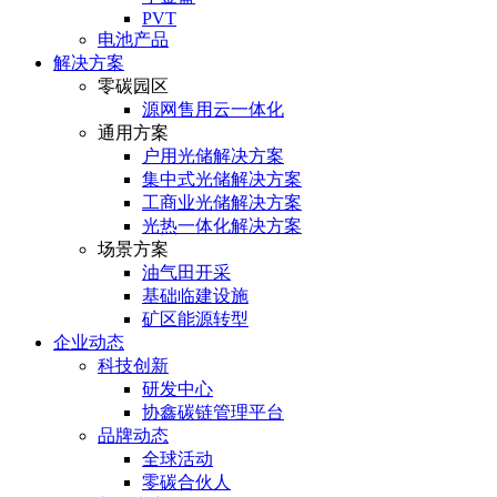
PVT
电池产品
解决方案
零碳园区
源网售用云一体化
通用方案
户⽤光储解决⽅案
集中式光储解决⽅案
⼯商业光储解决⽅案
光热⼀体化解决⽅案
场景方案
油气田开采
基础临建设施
矿区能源转型
企业动态
科技创新
研发中心
协鑫碳链管理平台
品牌动态
全球活动
零碳合伙人