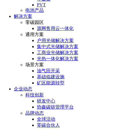
PVT
电池产品
解决方案
零碳园区
源网售用云一体化
通用方案
户⽤光储解决⽅案
集中式光储解决⽅案
⼯商业光储解决⽅案
光热⼀体化解决⽅案
场景方案
油气田开采
基础临建设施
矿区能源转型
企业动态
科技创新
研发中心
协鑫碳链管理平台
品牌动态
全球活动
零碳合伙人