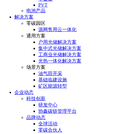
PVT
电池产品
解决方案
零碳园区
源网售用云一体化
通用方案
户⽤光储解决⽅案
集中式光储解决⽅案
⼯商业光储解决⽅案
光热⼀体化解决⽅案
场景方案
油气田开采
基础临建设施
矿区能源转型
企业动态
科技创新
研发中心
协鑫碳链管理平台
品牌动态
全球活动
零碳合伙人