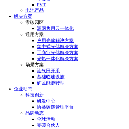
PVT
电池产品
解决方案
零碳园区
源网售用云一体化
通用方案
户⽤光储解决⽅案
集中式光储解决⽅案
⼯商业光储解决⽅案
光热⼀体化解决⽅案
场景方案
油气田开采
基础临建设施
矿区能源转型
企业动态
科技创新
研发中心
协鑫碳链管理平台
品牌动态
全球活动
零碳合伙人