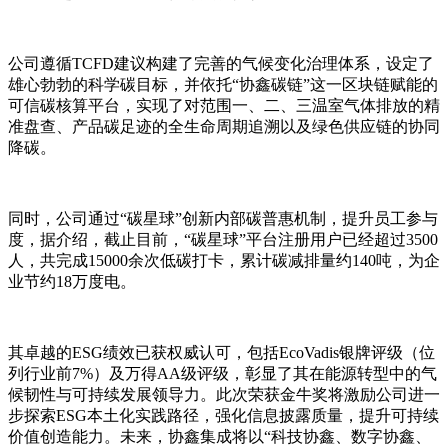
公司遵循TCFD建议构建了完善的气候变化治理体系，设定了
雄心勃勃的科学碳目标，并依托“协鑫碳链”这一区块链赋能的
可信碳核算平台，实现了对范围一、二、三温室气体排放的精
准盘查、产品碳足迹的全生命周期追溯以及绿色供应链的协同
降碳。
同时，公司通过“碳星球”创新内部碳普惠机制，提升员工参与
度，据介绍，截止目前，“碳星球”平台注册用户已经超过3500
人，共完成15000余次低碳打卡，累计碳减排量约140吨，为企
业节约18万度电。
其卓越的ESG绩效已获权威认可，包括EcoVadis银牌评级（位
列行业前7%）及万得AA级评级，彰显了其在能源转型中的气
候韧性与可持续发展领导力。此次荣获金牛奖将激励公司进一
步探索ESG本土化实践路径，强化信息披露质量，提升可持续
价值创造能力。未来，协鑫集成将以“科技协鑫、数字协鑫、