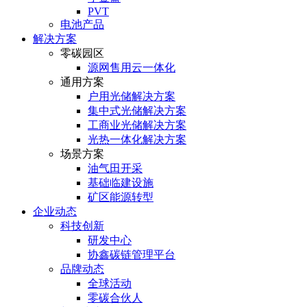
PVT
电池产品
解决方案
零碳园区
源网售用云一体化
通用方案
户⽤光储解决⽅案
集中式光储解决⽅案
⼯商业光储解决⽅案
光热⼀体化解决⽅案
场景方案
油气田开采
基础临建设施
矿区能源转型
企业动态
科技创新
研发中心
协鑫碳链管理平台
品牌动态
全球活动
零碳合伙人