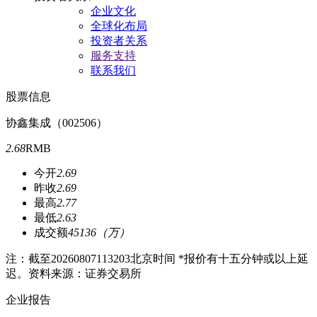
企业文化
全球化布局
投资者关系
服务支持
联系我们
股票信息
协鑫集成（002506）
2.68
RMB
今开
2.69
昨收
2.69
最高
2.77
最低
2.63
成交额
45136（万）
注：截至
20260807113203
北京时间 *报价有十五分钟或以上延
迟。资料来源：证券交易所
企业报告