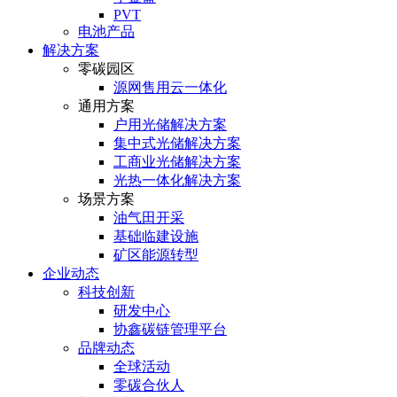
PVT
电池产品
解决方案
零碳园区
源网售用云一体化
通用方案
户⽤光储解决⽅案
集中式光储解决⽅案
⼯商业光储解决⽅案
光热⼀体化解决⽅案
场景方案
油气田开采
基础临建设施
矿区能源转型
企业动态
科技创新
研发中心
协鑫碳链管理平台
品牌动态
全球活动
零碳合伙人